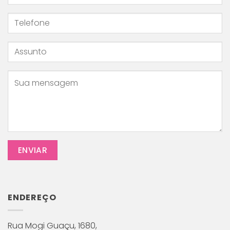
cuidar
do
seu
pequeno!
ENDEREÇO
Rua Mogi Guaçu, 1680,