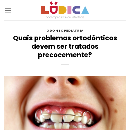
Skip
to
content
ODONTOPEDIATRIA
Quais problemas ortodônticos
devem ser tratados
precocemente?