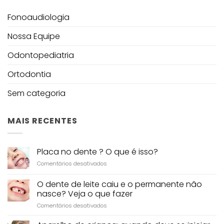
Fonoaudiologia
Nossa Equipe
Odontopediatria
Ortodontia
Sem categoria
MAIS RECENTES
Placa no dente ? O que é isso?
em
Comentários desativados
Placa
no
O dente de leite caiu e o permanente não
dente
nasce? Veja o que fazer
?
em
Comentários desativados
O
O
que
dente
é