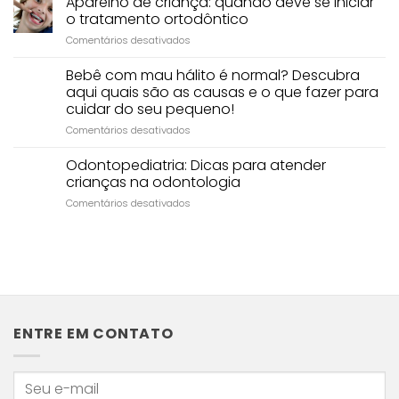
Aparelho de criança: quando deve se iniciar
de
isso?
o tratamento ortodôntico
leite
em
Comentários desativados
caiu
Aparelho
e
de
Bebê com mau hálito é normal? Descubra
o
criança:
permanente
aqui quais são as causas e o que fazer para
quando
não
cuidar do seu pequeno!
deve
nasce?
em
Comentários desativados
se
Veja
Bebê
iniciar
o
com
o
Odontopediatria: Dicas para atender
que
mau
tratamento
fazer
crianças na odontologia
hálito
ortodôntico
em
Comentários desativados
é
Odontopediatria:
normal?
Dicas
Descubra
para
aqui
atender
quais
crianças
são
na
as
odontologia
causas
e
ENTRE EM CONTATO
o
que
fazer
para