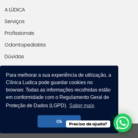
A LÚDICA
Serviços
Profissionais
Odontopediatria
Dúvidas
RESPONSÁVEL TÉCNICO
Para melhorar a sua experiência de utilização, a
Clínica Ludica
pode guardar cookies no
Dra. Fernanda Chamosa D’Amore
browser. Todas as informações recolhidas estão
CRO: Responsável técnico 98018
em conformidade com o Regulamento Geral de
CRO: Propriedade 13065
Proteção de Dados (LGPD).
Saber mais
Ok
Precisa de ajuda?
Copyright 2026 ©
Clínica Lúdica