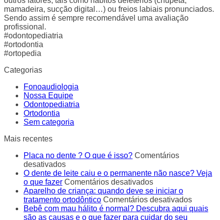
outros fatores, tais como hábitos deletérios (chupeta,
mamadeira, sucção digital…) ou freios labiais pronunciados.
Sendo assim é sempre recomendável uma avaliação
profissional.
#odontopediatria
#ortodontia
#ortopedia
Categorias
Fonoaudiologia
Nossa Equipe
Odontopediatria
Ortodontia
Sem categoria
Mais recentes
Placa no dente ? O que é isso?
Comentários
em
desativados
Placa
O dente de leite caiu e o permanente não nasce? Veja
no
em
o que fazer
Comentários desativados
dente
O
Aparelho de criança: quando deve se iniciar o
?
dente
em
tratamento ortodôntico
Comentários desativados
O
de
Aparelh
Bebê com mau hálito é normal? Descubra aqui quais
que
leite
de
são as causas e o que fazer para cuidar do seu