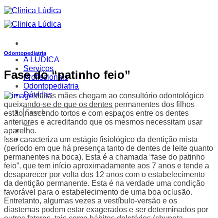
Skip
to
content
Odontopediatria
A LÚDICA
Serviços
Fase do “patinho feio”
Profissionais
Odontopediatria
Dúvidas
Muitas mães chegam ao consultório odontológico
queixando-se de que os dentes permanentes dos filhos
estão nascendo tortos e com espaços entre os dentes
anteriores e acreditando que os mesmos necessitam usar
aparelho.
Isso caracteriza um estágio fisiológico da dentição mista
(período em que há presença tanto de dentes de leite quanto
permanentes na boca). Esta é a chamada “fase do patinho
feio”, que tem início aproximadamente aos 7 anos e tende a
desaparecer por volta dos 12 anos com o estabelecimento
da dentição permanente. Esta é na verdade uma condição
favorável para o estabelecimento de uma boa oclusão.
Entretanto, algumas vezes a vestíbulo-versão e os
diastemas podem estar exagerados e ser determinados por