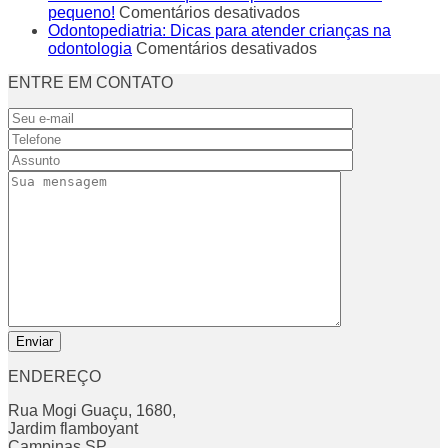
é
em
caiu
criança:
pequeno!
Comentários desativados
isso?
Bebê
e
quando
Odontopediatria: Dicas para atender crianças na
com
o
em
deve
odontologia
Comentários desativados
mau
permanente
Odontopediatria:
se
ENTRE EM CONTATO
hálito
não
Dicas
iniciar
é
nasce?
para
o
normal?
Veja
atender
tratame
Descubra
o
crianças
ortodônt
aqui
que
na
quais
fazer
odontologia
são
as
causas
e
o
que
fazer
para
cuidar
do
seu
ENDEREÇO
pequeno!
Rua Mogi Guaçu, 1680,
Jardim flamboyant
Campinas SP