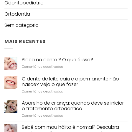
Odontopediatria
Ortodontia
Sem categoria
MAIS RECENTES
Placa no dente ? O que é isso?
em
Comentários desativados
Placa
no
O dente de leite caiu e o permanente não
dente
nasce? Veja o que fazer
?
em
Comentários desativados
O
O
que
dente
é
Aparelho de criança: quando deve se iniciar
de
isso?
o tratamento ortodôntico
leite
em
Comentários desativados
caiu
Aparelho
e
de
Bebê com mau hálito é normal? Descubra
o
criança:
permanente