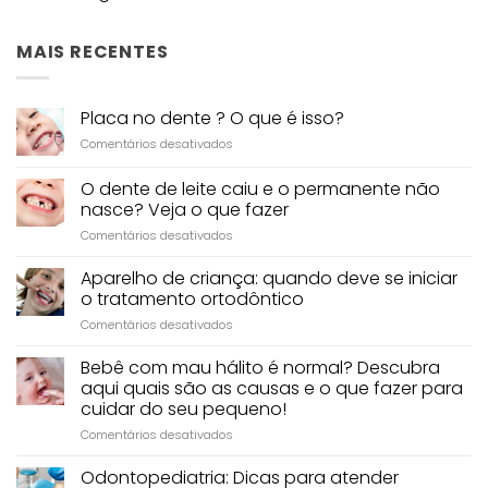
MAIS RECENTES
Placa no dente ? O que é isso?
em
Comentários desativados
Placa
no
O dente de leite caiu e o permanente não
dente
nasce? Veja o que fazer
?
em
Comentários desativados
O
O
que
dente
é
Aparelho de criança: quando deve se iniciar
de
isso?
o tratamento ortodôntico
leite
em
Comentários desativados
caiu
Aparelho
e
de
Bebê com mau hálito é normal? Descubra
o
criança:
permanente
aqui quais são as causas e o que fazer para
quando
não
cuidar do seu pequeno!
deve
nasce?
em
Comentários desativados
se
Veja
Bebê
iniciar
o
com
o
Odontopediatria: Dicas para atender
que