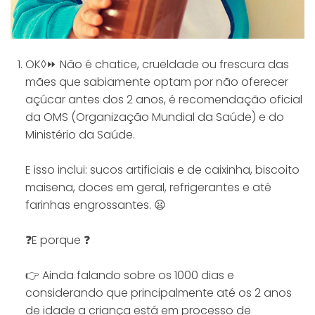
OK◊⏩ Não é chatice, crueldade ou frescura das
mães que sabiamente optam por não oferecer
açúcar antes dos 2 anos, é recomendação oficial
da OMS (Organização Mundial da Saúde) e do
Ministério da Saúde.
⠀⠀⠀⠀⠀⠀⠀⠀⠀
E isso inclui: sucos artificiais e de caixinha, biscoito
maisena, doces em geral, refrigerantes e até
farinhas engrossantes. 😦
⠀⠀⠀⠀⠀⠀⠀⠀⠀
❓E porque ❓
⠀⠀⠀⠀⠀⠀⠀⠀⠀
👉 Ainda falando sobre os 1000 dias e
considerando que principalmente até os 2 anos
de idade a criança está em processo de