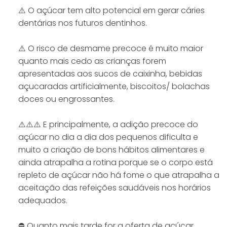
⚠️ O açúcar tem alto potencial em gerar cáries
dentárias nos futuros dentinhos.
⠀⠀⠀⠀⠀⠀⠀⠀⠀
⚠️ O risco de desmame precoce é muito maior
quanto mais cedo as crianças forem
apresentadas aos sucos de caixinha, bebidas
açucaradas artificialmente, biscoitos/ bolachas
doces ou engrossantes.
⠀⠀⠀⠀⠀⠀⠀⠀⠀
⚠️⚠️⚠️ E principalmente, a adição precoce do
açúcar no dia a dia dos pequenos dificulta e
muito a criação de bons hábitos alimentares e
ainda atrapalha a rotina porque se o corpo está
repleto de açúcar não há fome o que atrapalha a
aceitação das refeições saudáveis nos horários
adequados.
⠀⠀⠀⠀⠀⠀⠀⠀⠀
⛔ Quanto mais tarde for a oferta de açúcar,