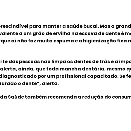
prescindível para manter a saúde bucal. Mas a gran
valente a um grão de ervilha na escova de dente é m
rque aí não faz muita espuma e a higienização fica m
te das pessoas não limpa os dentes de trás e a impo
Ele alerta, ainda, que toda mancha dentária, mesmo 
iagnosticado por um profissional capacitado. Se fe
aurado o dente”, alerta.
io da Saúde também recomenda a redução do consumo 