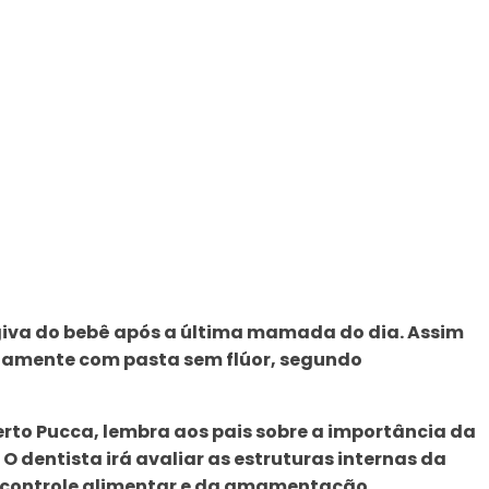
iva do bebê após a última mamada do dia. Assim
ntamente com pasta sem flúor, segundo
erto Pucca, lembra aos pais sobre a importância da
O dentista irá avaliar as estruturas internas da
ne, controle alimentar e da amamentação.