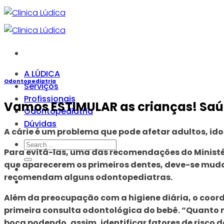
Skip
to
content
A LÚDICA
Odontopediatria
Serviços
Profissionais
Vamos ESTIMULAR as crianças! Saú
Odontopediatria
Dúvidas
A cárie é um problema que pode afetar adultos, ido
Para evitá-las, uma das recomendações do Minist
que aparecerem os primeiros dentes, deve-se mud
recomendam alguns odontopediatras.
Além da preocupação com a higiene diária, o coord
primeira consulta odontológica do bebê. “Quanto ma
boca podendo, assim, identificar fatores de risco 