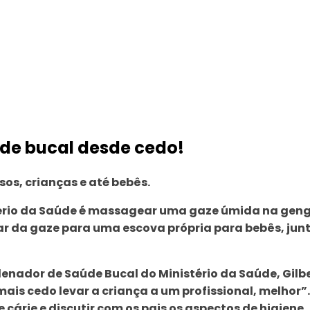
de bucal desde cedo!
sos, crianças e até bebês.
ério da Saúde é massagear uma gaze úmida na geng
ar da gaze para uma escova própria para bebês, ju
enador de Saúde Bucal do Ministério da Saúde, Gilb
is cedo levar a criança a um profissional, melhor”. 
de cárie e discutir com os pais os aspectos de higie