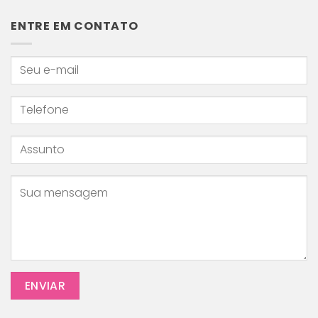
odontologia
causas
e
ENTRE EM CONTATO
o
que
fazer
para
cuidar
do
seu
pequeno!