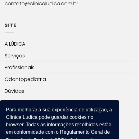
contato@clinicaludica.com.br
SITE
A LÚDICA
Serviços
Profissionais
Odontopediatria
Dúvidas
RESPONSÁVEL TÉCNICO
Para melhorar a sua experiência de utilização, a
Clínica Ludica
pode guardar cookies no
Dra. Fernanda Chamosa D’Amore
browser. Todas as informações recolhidas estão
em conformidade com o Regulamento Geral de
CRO: Responsável técnico 98018