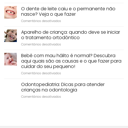
Placa
no
O dente de leite caiu e o permanente não
dente
nasce? Veja o que fazer
?
em
Comentários desativados
O
O
que
dente
é
Aparelho de criança: quando deve se iniciar
de
isso?
o tratamento ortodôntico
leite
em
Comentários desativados
caiu
Aparelho
e
de
Bebê com mau hálito é normal? Descubra
o
criança:
permanente
aqui quais são as causas e o que fazer para
quando
não
cuidar do seu pequeno!
deve
nasce?
em
Comentários desativados
se
Veja
Bebê
iniciar
o
com
o
Odontopediatria: Dicas para atender
que
mau
tratamento
fazer
crianças na odontologia
hálito
ortodôntico
em
Comentários desativados
é
Odontopediatria:
normal?
Dicas
Descubra
para
aqui
atender
quais
crianças
são
na
as