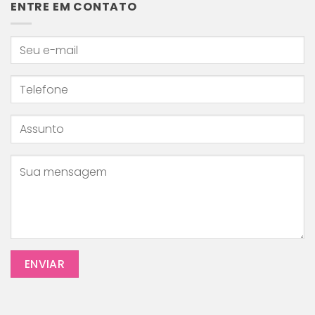
e
ENTRE EM CONTATO
o
que
fazer
para
cuidar
do
seu
pequeno!