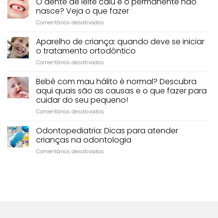
O dente de leite caiu e o permanente não
dente
nasce? Veja o que fazer
?
em
Comentários desativados
O
O
que
dente
é
Aparelho de criança: quando deve se iniciar
de
isso?
o tratamento ortodôntico
leite
em
Comentários desativados
caiu
Aparelho
e
de
Bebê com mau hálito é normal? Descubra
o
criança:
permanente
aqui quais são as causas e o que fazer para
quando
não
cuidar do seu pequeno!
deve
nasce?
em
Comentários desativados
se
Veja
Bebê
iniciar
o
com
o
Odontopediatria: Dicas para atender
que
mau
tratamento
fazer
crianças na odontologia
hálito
ortodôntico
em
Comentários desativados
é
Odontopediatria:
normal?
Dicas
Descubra
para
aqui
atender
quais
crianças
são
na
as
odontologia
causas