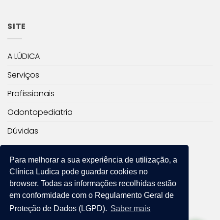
SITE
A LÚDICA
Serviços
Profissionais
Odontopediatria
Dúvidas
RESPONSÁVEL TÉCNICO
Para melhorar a sua experiência de utilização, a
Clínica Ludica
pode guardar cookies no
Dra. Fernanda Chamosa D’Amore
browser. Todas as informações recolhidas estão
em conformidade com o Regulamento Geral de
CRO: Responsável técnico 98018
CRO: Propriedade 13065
Proteção de Dados (LGPD).
Saber mais