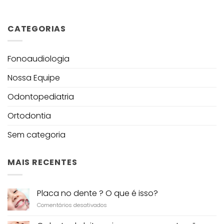
CATEGORIAS
Fonoaudiologia
Nossa Equipe
Odontopediatria
Ortodontia
Sem categoria
MAIS RECENTES
Placa no dente ? O que é isso?
em
Comentários desativados
Placa
no